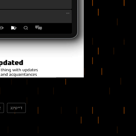
דייטינג
א