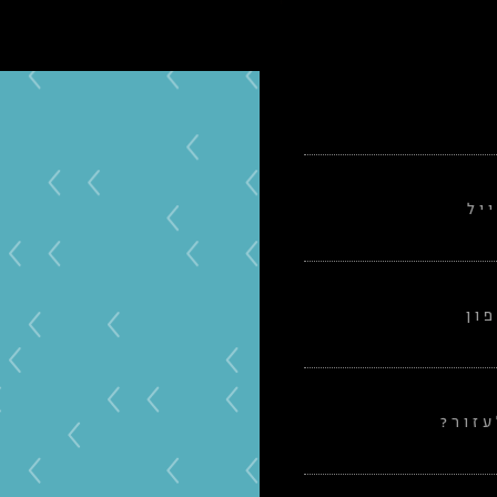
יל
ון
זור?