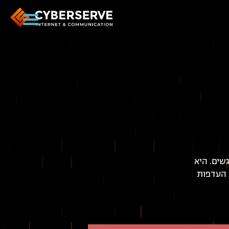
שים. היא
י העדפות