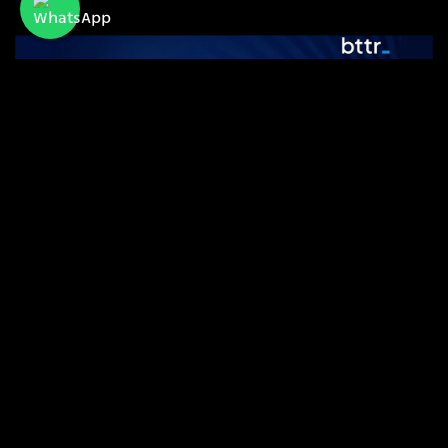
Bttr
אפליקצית כרטיסי האשראי של bttr לניהול תקציבי
מעסיק, הטבות והנחות