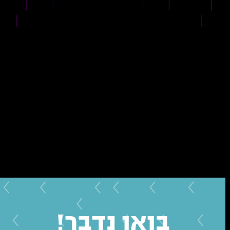
בואו נדבר!