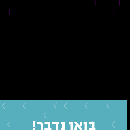
בואו נדבר!