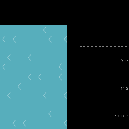
יל
ון
זור?