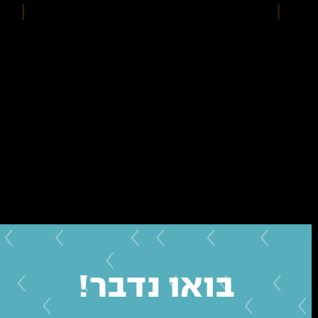
בואו נדבר!