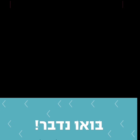
בואו נדבר!