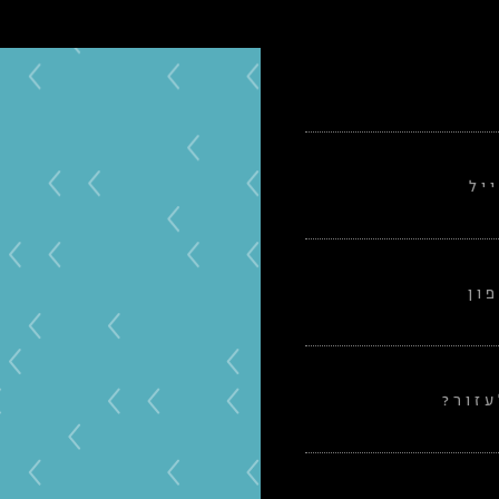
יל
ון
זור?