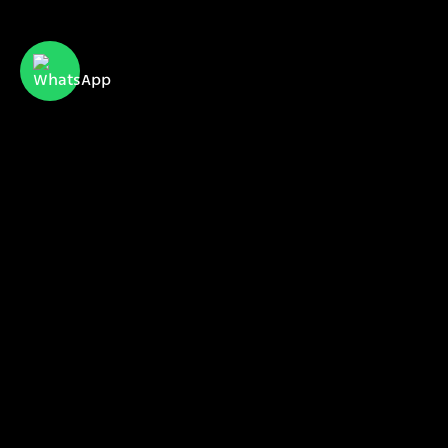
CyberServe Internet & Communication
הכירו אותנו
הפרויקטים שלנו
הלקוחות שלנו
sales@cyberserve.co.il
Tel. +972 4 877 0282
כל הזכויות שמורות I סייברסרב 2021