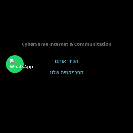
CyberServe Internet & Communication
הכירו אותנו
הפרויקטים שלנו
הלקוחות שלנו
sales@cyberserve.co.il
Tel. +972 4 877 0282
כל הזכויות שמורות I סייברסרב 2021