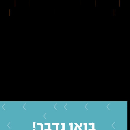
בואו נדבר!