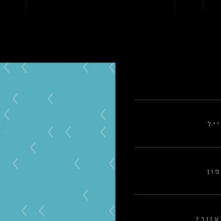
יל
ון
זור?