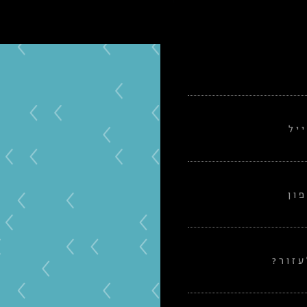
יל
ון
זור?